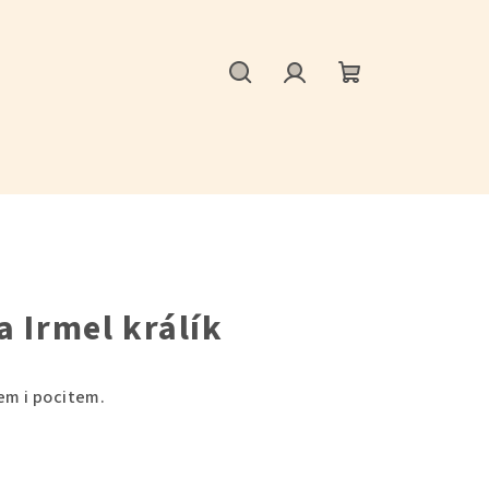
Hledat
Přihlášení
Nákupní
košík
 Irmel králík
em i pocitem.