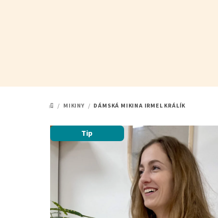
Přejít
na
obsah
/
MIKINY
/
DÁMSKÁ MIKINA IRMEL KRÁLÍK
DOMŮ
Tip