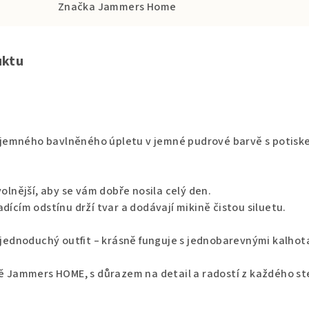
Značka
Jammers Home
uktu
příjemného bavlněného úpletu v jemné pudrové barvě s potiske
volnější, aby se vám dobře nosila celý den.
dícím odstínu drží tvar a dodávají mikině čistou siluetu.
í jednoduchý outfit – krásně funguje s jednobarevnými kalh
ně Jammers HOME, s důrazem na detail a radostí z každého st