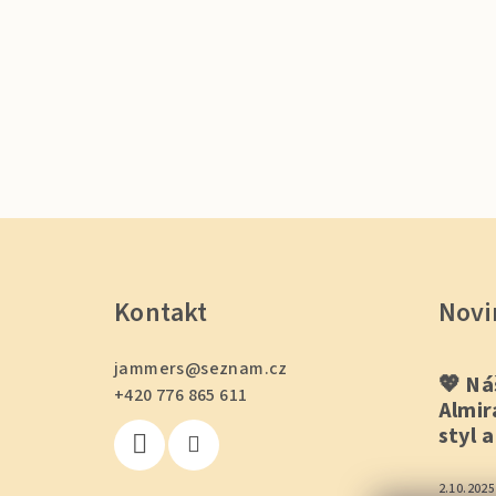
Z
á
Kontakt
Novi
p
a
jammers
@
seznam.cz
💖 Ná
t
+420 776 865 611
Almir
styl 
í
2.10.2025