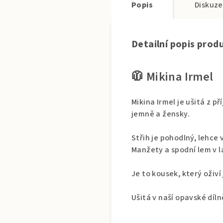
Popis
Diskuze
Detailní popis prod
🧥 Mikina Irmel
Mikina Irmel je ušitá z 
jemně a žensky.
Střih je pohodlný, lehce 
Manžety a spodní lem v la
Je to kousek, který oživ
Ušitá v naší opavské díl