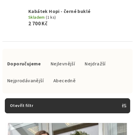
Kabátek Hopi - černé buklé
Skladem
(1 ks)
2 700 Kč
Ř
a
Doporučujeme
Nejlevnější
Nejdražší
z
e
Nejprodávanější
Abecedně
n
í
p
Otevřít filtr
r
V
o
ý
d