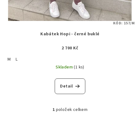
KÓD:
157/M
Kabátek Hopi - černé buklé
2 700 Kč
M
L
Skladem
(1 ks)
Detail
1
položek celkem
O
v
l
á