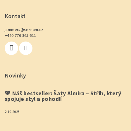
Z
á
p
Kontakt
a
jammers
@
seznam.cz
t
+420 776 865 611
í
Novinky
💖 Náš bestseller: Šaty Almira – Střih, který
spojuje styl a pohodlí
2.10.2025