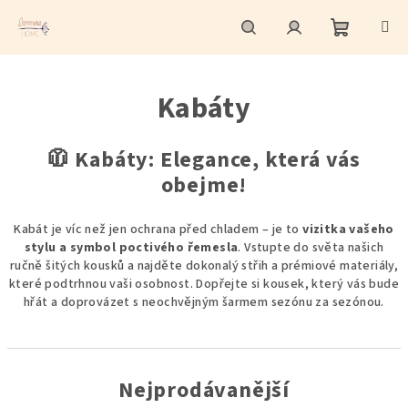
Přejít
na
obsah
Nákupní
Hledat
Přihlášení
Kabáty
košík
🧥 Kabáty: Elegance, která vás
obejme!
Kabát je víc než jen ochrana před chladem – je to
vizitka vašeho
stylu a symbol poctivého řemesla
. Vstupte do světa našich
ručně šitých kousků a najděte dokonalý střih a prémiové materiály,
které podtrhnou vaši osobnost. Dopřejte si kousek, který vás bude
hřát a doprovázet s neochvějným šarmem sezónu za sezónou.
Nejprodávanější