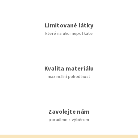
d
a
c
í
Limitované látky
p
které na ulici nepotkáte
r
v
k
y
v
Kvalita materiálu
ý
maximální pohodlnost
p
i
s
u
Zavolejte nám
poradíme s výběrem