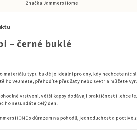
Značka
Jammers Home
uktu
i – černé buklé
materiálu typu buklé je ideální pro dny, kdy nechcete nic s
tě ho vezmete, přehodíte přes šaty nebo svetr a můžete vyr
ohodlné vrstvení, větší kapsy dodávají praktičnost i lehce le
nec ho nesundáte celý den.
Jammers HOME s důrazem na pohodlí, jednoduchost a poctivé 