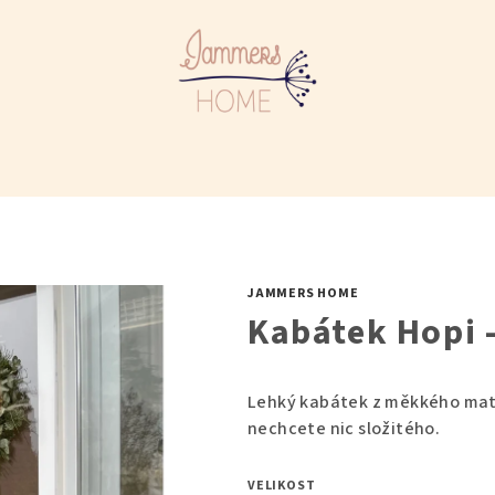
JAMMERS HOME
Kabátek Hopi -
Lehký kabátek z měkkého mater
nechcete nic složitého.
VELIKOST