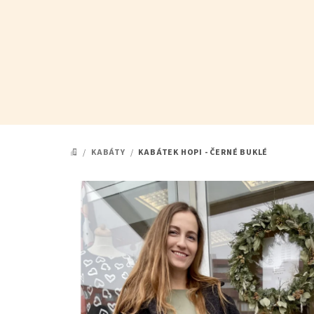
Přejít
na
obsah
/
KABÁTY
/
KABÁTEK HOPI - ČERNÉ BUKLÉ
DOMŮ