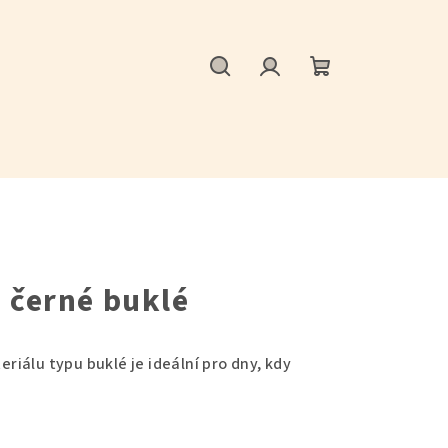
Hledat
Přihlášení
Nákupní
košík
 černé buklé
iálu typu buklé je ideální pro dny, kdy