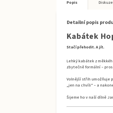
Popis
Diskuze
Detailní popis prod
Kabátek Hop
Stačí přehodit. A jít.
Lehký kabátek z měkkého 
zbytečně formální – pros
Volnější střih umožňuje p
„jen na chvíli“ – a nako
Šijeme ho v naší dílně 