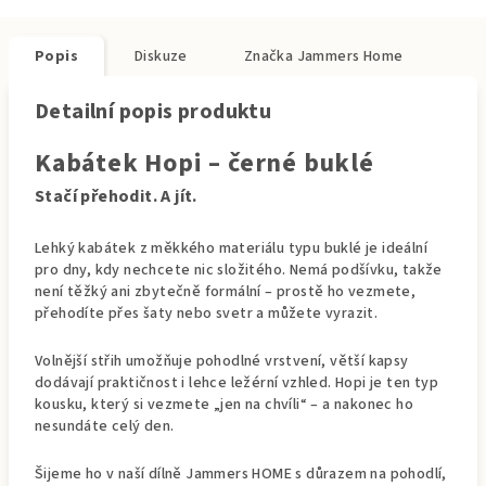
Popis
Diskuze
Značka
Jammers Home
Detailní popis produktu
Kabátek Hopi – černé buklé
Stačí přehodit. A jít.
Lehký kabátek z měkkého materiálu typu buklé je ideální
pro dny, kdy nechcete nic složitého. Nemá podšívku, takže
není těžký ani zbytečně formální – prostě ho vezmete,
přehodíte přes šaty nebo svetr a můžete vyrazit.
Volnější střih umožňuje pohodlné vrstvení, větší kapsy
dodávají praktičnost i lehce ležérní vzhled. Hopi je ten typ
kousku, který si vezmete „jen na chvíli“ – a nakonec ho
nesundáte celý den.
Šijeme ho v naší dílně Jammers HOME s důrazem na pohodlí,