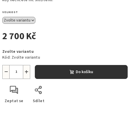
VELIKOST
2 700 Kč
Měrná
Zvolte variantu
cena:
Kód:
Zvolte variantu
−
+
Do košíku
Zeptat se
Sdílet