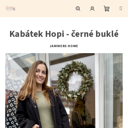
Přejít
na
obsah
Nákupní
Hledat
Přihlášení
Kabátek Hopi - černé buklé
košík
JAMMERS HOME