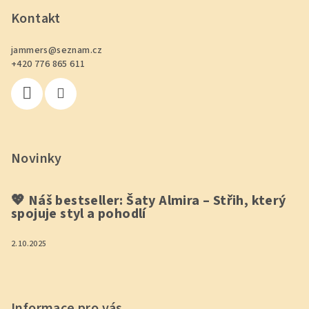
á
p
Kontakt
a
jammers
@
seznam.cz
t
+420 776 865 611
í
Novinky
💖 Náš bestseller: Šaty Almira – Střih, který
spojuje styl a pohodlí
2.10.2025
Informace pro vás