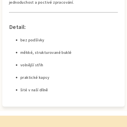
jednoduchost a poctivé zpracování.
Detail:
bez podšívky
měkké, strukturované buklé
volnější střih
praktické kapsy
šité v naší dílně
Z