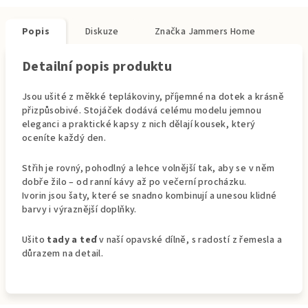
Popis
Diskuze
Značka
Jammers Home
Detailní popis produktu
Jsou ušité z měkké teplákoviny, příjemné na dotek a krásně
přizpůsobivé. Stojáček dodává celému modelu jemnou
eleganci a praktické kapsy z nich dělají kousek, který
oceníte každý den.
Střih je rovný, pohodlný a lehce volnější tak, aby se v něm
dobře žilo – od ranní kávy až po večerní procházku.
Ivorin jsou šaty, které se snadno kombinují a unesou klidné
barvy i výraznější doplňky.
Ušito
tady a teď
v naší opavské dílně, s radostí z řemesla a
důrazem na detail.