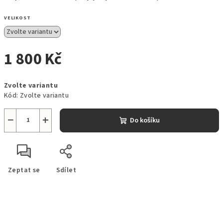
VELIKOST
1 800 Kč
Měrná
Zvolte variantu
cena:
Kód:
Zvolte variantu
−
+
Do košíku
Zeptat se
Sdílet