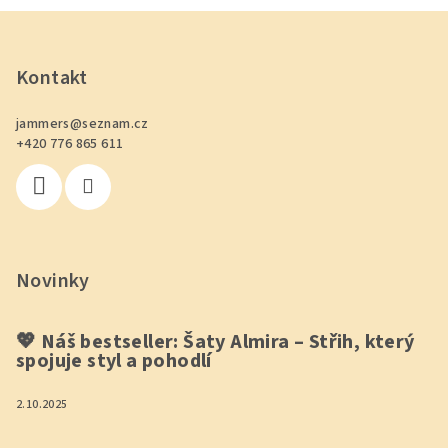
Z
á
p
Kontakt
a
jammers
@
seznam.cz
t
+420 776 865 611
í
Novinky
💖 Náš bestseller: Šaty Almira – Střih, který
spojuje styl a pohodlí
2.10.2025