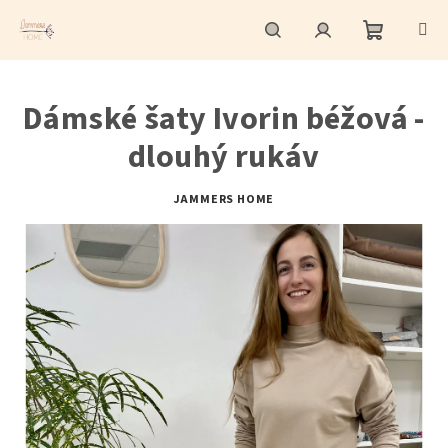
Přejít
na
obsah
Nákupní
Hledat
Přihlášení
Dámské šaty Ivorin béžová -
košík
dlouhý rukáv
JAMMERS HOME