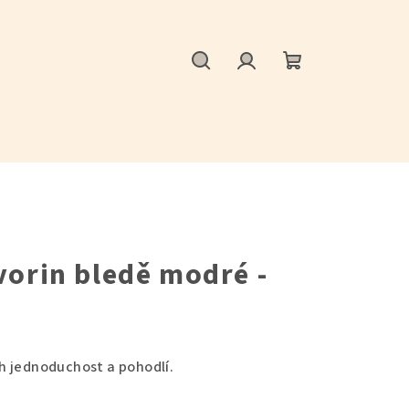
Hledat
Přihlášení
Nákupní
košík
vorin bledě modré -
ich jednoduchost a pohodlí.