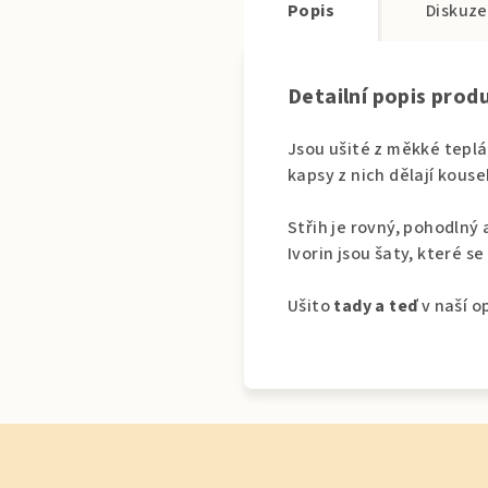
Popis
Diskuze
Detailní popis prod
Jsou ušité z měkké tepl
kapsy z nich dělají kous
Střih je rovný, pohodlný 
Ivorin jsou šaty, které s
Ušito
tady a teď
v naší o