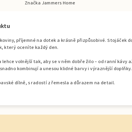
Značka
Jammers Home
uktu
ákoviny, příjemné na dotek a krásně přizpůsobivé. Stojáček
ek, který oceníte každý den.
a lehce volnější tak, aby se v něm dobře žilo – od ranní kávy 
e snadno kombinují a unesou klidné barvy i výraznější doplňky.
pavské dílně, s radostí z řemesla a důrazem na detail.