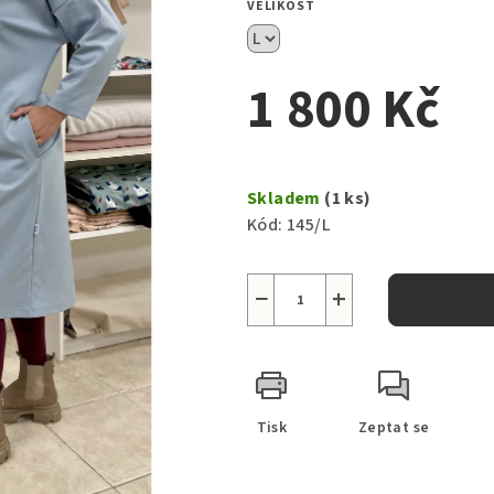
VELIKOST
1 800 Kč
Měrná
cena:
Skladem
(1 ks)
Kód:
145/L
−
+
Tisk
Zeptat se