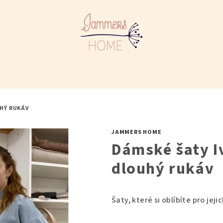
UHÝ RUKÁV
JAMMERS HOME
Dámské šaty I
dlouhý rukáv
Šaty, které si oblíbíte pro jej