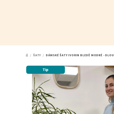
Přejít
na
obsah
/
ŠATY
/
DÁMSKÉ ŠATY IVORIN BLEDĚ MODRÉ - DLO
DOMŮ
Tip