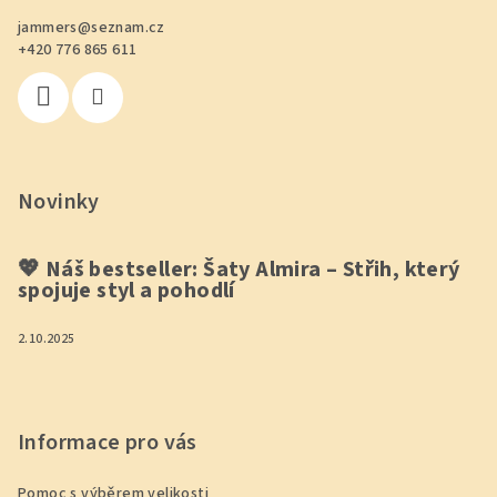
a
jammers
@
seznam.cz
t
+420 776 865 611
í
Novinky
💖 Náš bestseller: Šaty Almira – Střih, který
spojuje styl a pohodlí
2.10.2025
Informace pro vás
Pomoc s výběrem velikosti