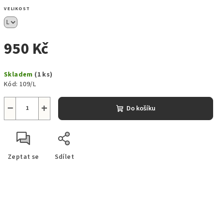
VELIKOST
950 Kč
Měrná
Skladem
(1 ks)
cena:
Kód:
109/L
−
+
Do košíku
Zeptat se
Sdílet