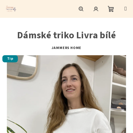
Přejít
na
obsah
Nákupní
Hledat
Přihlášení
Dámské triko Livra bílé
košík
JAMMERS HOME
Tip