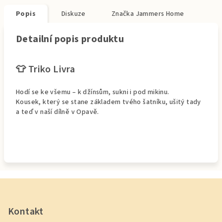
Popis
Diskuze
Značka
Jammers Home
Detailní popis produktu
👕
Triko Livra
Hodí se ke všemu – k džínsům, sukni i pod mikinu.
Kousek, který se stane základem tvého šatníku, ušitý tady
a teď v naší dílně v Opavě.
Z
á
p
Kontakt