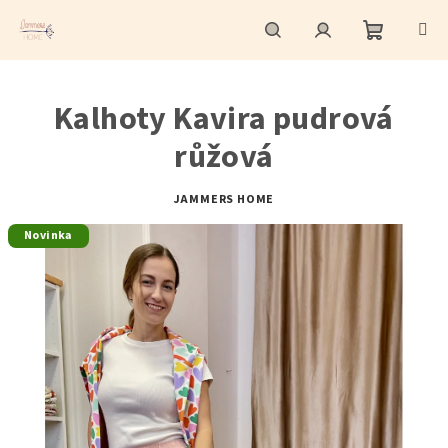
Přejít
na
obsah
Nákupní
Hledat
Přihlášení
Kalhoty Kavira pudrová
košík
růžová
JAMMERS HOME
Novinka