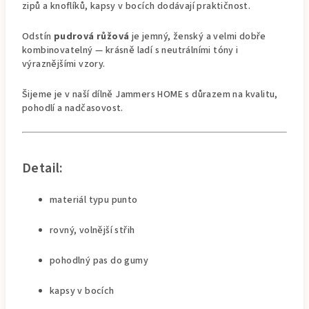
zipů a knoflíků, kapsy v bocích dodávají praktičnost.
Odstín
pudrová růžová
je jemný, ženský a velmi dobře
kombinovatelný — krásně ladí s neutrálními tóny i
výraznějšími vzory.
Šijeme je v naší dílně Jammers HOME s důrazem na kvalitu,
pohodlí a nadčasovost.
Detail:
materiál typu punto
rovný, volnější střih
pohodlný pas do gumy
kapsy v bocích