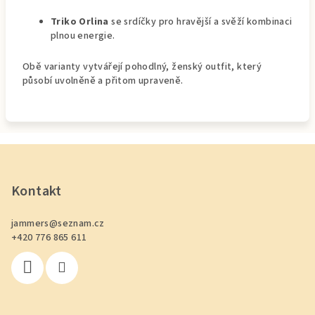
Triko Orlina
se srdíčky pro hravější a svěží kombinaci
plnou energie.
Obě varianty vytvářejí pohodlný, ženský outfit, který
působí uvolněně a přitom upraveně.
Z
á
p
Kontakt
a
jammers
@
seznam.cz
t
+420 776 865 611
í