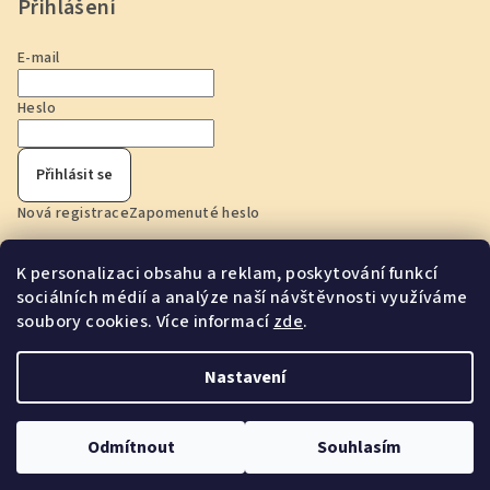
Přihlášení
E-mail
Heslo
Přihlásit se
Nová registrace
Zapomenuté heslo
K personalizaci obsahu a reklam, poskytování funkcí
Anna Harrerová
IČ: 73180866
sociálních médií a analýze naší návštěvnosti využíváme
soubory cookies. Více informací
zde
.
Prodejna: nám. Republiky 2, 746 01 Opava
Po - Pá: 9:00 - 17:00 hod
Nastavení
Copyright 2026
Jammers Home
. Všechna práva vyhrazena.
Upravit nastavení cookies
Odmítnout
Souhlasím
Vytvořil Shoptet