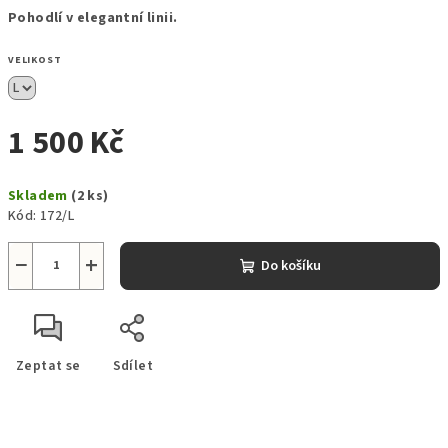
Pohodlí v elegantní linii.
VELIKOST
1 500 Kč
Měrná
Skladem
(2 ks)
cena:
Kód:
172/L
−
+
Do košíku
Zeptat se
Sdílet